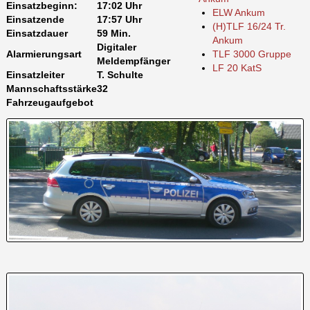
Einsatzbeginn:
17:02 Uhr
ELW Ankum
Einsatzende
17:57 Uhr
(H)TLF 16/24 Tr.
Einsatzdauer
59 Min.
Ankum
Digitaler
Alarmierungsart
TLF 3000 Gruppe
Meldempfänger
LF 20 KatS
Einsatzleiter
T. Schulte
Mannschaftsstärke
32
Fahrzeugaufgebot