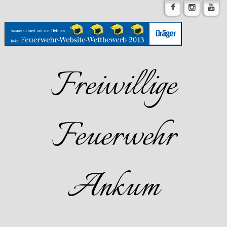
Freiwillige
Feuerwehr
Ankum