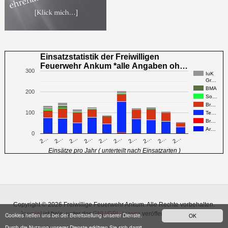
Einsatzstatistik der Freiwilligen
Feuerwehr Ankum *alle Angaben oh…
300
IuK
Gr…
BMA
200
So…
Br…
100
Te…
Br…
Ar…
0
2…
2…
2…
2…
2…
2…
2…
2…
2…
2…
Einsätze pro Jahr ( unterteilt nach Einsatzarten )
Copyright © 2026 Freiwillige Feuerwehr Ankum. Alle Rechte vorbehalten.
Joomla!
ist freie, unter der
GNU/GPL-Lizenz
veröffentlichte Software.
Cookies helfen uns bei der Bereitstellung unserer Dienste.
OK
Durch die Nutzung unserer Dienste erklären Sie sich damit