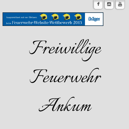
Freiwillige
Feuerwehr
Ankum