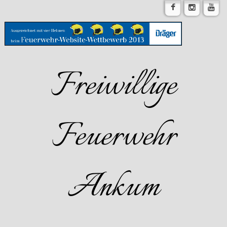
Freiwillige
Feuerwehr
Ankum