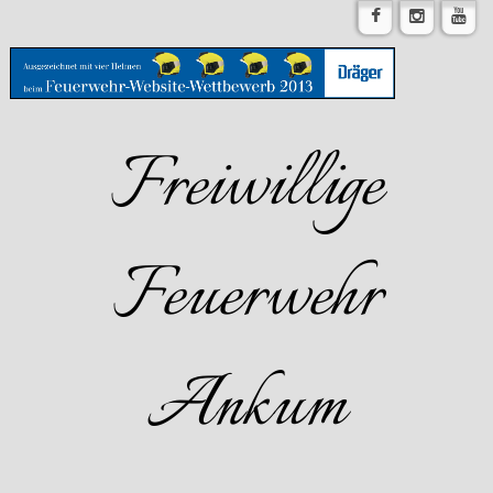
Freiwillige
Feuerwehr
Ankum