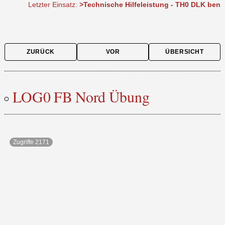
etzter Einsatz:
>Technische Hilfeleistung - TH0 DLK benötigt/ Kat
ZURÜCK
VOR
ÜBERSICHT
LOG0 FB Nord Übung
Zugriffe 2171