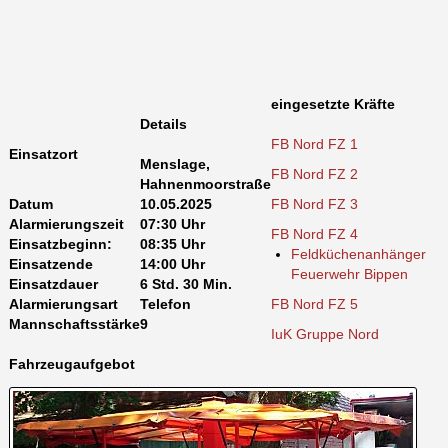
eingesetzte Kräfte
Details
FB Nord FZ 1
Einsatzort
Menslage,
FB Nord FZ 2
Hahnenmoorstraße
Datum
10.05.2025
FB Nord FZ 3
Alarmierungszeit
07:30 Uhr
FB Nord FZ 4
Einsatzbeginn:
08:35 Uhr
Feldküchenanhänger
Einsatzende
14:00 Uhr
Feuerwehr Bippen
Einsatzdauer
6 Std. 30 Min.
Alarmierungsart
Telefon
FB Nord FZ 5
Mannschaftsstärke
9
IuK Gruppe Nord
Fahrzeugaufgebot