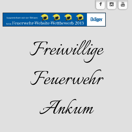
Freiwillige
Feuerwehr
Ankum