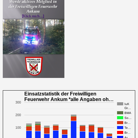
Einsatzstatistik der Freiwilligen
Feuerwehr Ankum *alle Angaben oh…
300
IuK
Gr…
BMA
200
So…
Br…
100
Te…
Br…
Ar…